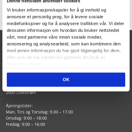
Denne nettsiden anvender cookies
Nettbutikk
Vi bruker informasjonskapsler for å gi innhold og
Tjenester/priser
annonser et personlig preg, for å levere sosiale
mediefunksjoner og for å analysere trafikken vår. Vi deler
dessuten informasjon om hvordan du bruker nettstedet
vårt, med partnerne våre innen sosiale medier,
annonsering og analysearbeid, som kan kombinere den
LAVISTA LILLESTRØM
med annen informasjon du har gjort tilgjengelig for dem,
eller som de har samlet inn gjennom din bruk av
Telefon: 63 89 05 90
tjenestene deres.
E-post:
lillestrom@lavista.no
OK
Dampsagveien 4
Romerike Helsebygg
2000 Lillestrøm
Åpningstider:
Man, Tirs og Torsdag: 9.00 – 17.00
Onsdag: 9:00 – 18:00
Fredag: 9:00 – 16:00