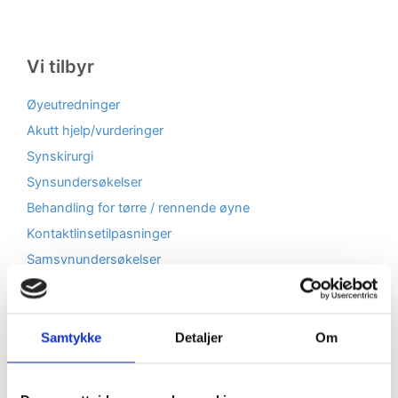
Vi tilbyr
Øyeutredninger
Akutt hjelp/vurderinger
Synskirurgi
Synsundersøkelser
Behandling for tørre / rennende øyne
Kontaktlinsetilpasninger
Samsynundersøkelser
Korreksjon for keratoconus
Synsattester for alle førerkort
Fjerning av fremmedlegemer på hornhinner
Samtykke
Detaljer
Om
Briller / solbriller
Kontaktlinser