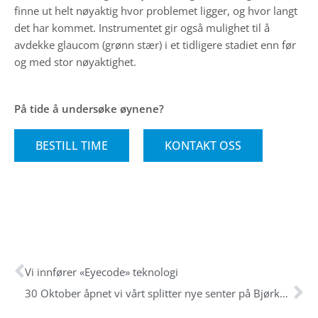
finne ut helt nøyaktig hvor problemet ligger, og hvor langt
det har kommet. Instrumentet gir også mulighet til å
avdekke glaucom (grønn stær) i et tidligere stadiet enn før
og med stor nøyaktighet.
På tide å undersøke øynene?
BESTILL TIME
KONTAKT OSS
Prev
Ne
Vi innfører «Eyecode» teknologi
30 Oktober åpnet vi vårt splitter nye senter på Bjørkelangen!