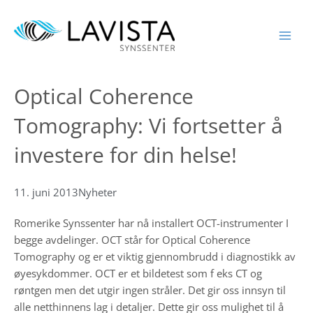
Hopp
rett
til
innholdet
Optical Coherence
Tomography: Vi fortsetter å
investere for din helse!
11. juni 2013
Nyheter
Romerike Synssenter har nå installert OCT-instrumenter I
begge avdelinger. OCT står for Optical Coherence
Tomography og er et viktig gjennombrudd i diagnostikk av
øyesykdommer. OCT er et bildetest som f eks CT og
røntgen men det utgir ingen stråler. Det gir oss innsyn til
alle netthinnens lag i detaljer. Dette gir oss mulighet til å