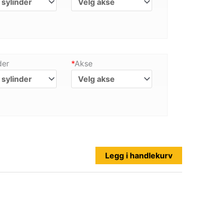
der
*
Akse
Legg i handlekurv