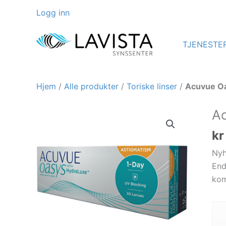
Hopp
Logg inn
rett
til
TJENESTER
innholdet
Hjem
/
Alle produkter
/
Toriske linser
/
Acuvue Oa
Ac
kr
Nyh
End
kom