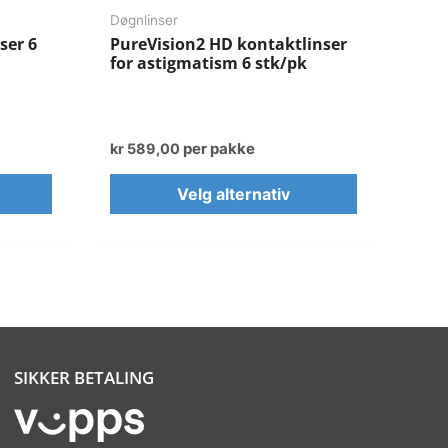
Døgnlinser
ser 6
PureVision2 HD kontaktlinser
for astigmatism 6 stk/pk
per pakke
kr
589,00
Velg alternativ
SIKKER BETALING