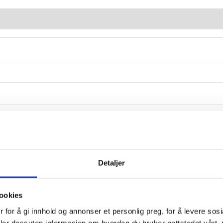
 linser
Detaljer
ookies
 for å gi innhold og annonser et personlig preg, for å levere sos
deler dessuten informasjon om hvordan du bruker nettstedet vårt,