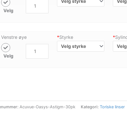
Velg
Venstre øye
*
Styrke
*
Sylin
Velg
enummer:
Acuvue-Oasys-Astigm-30pk
Kategori:
Toriske linser