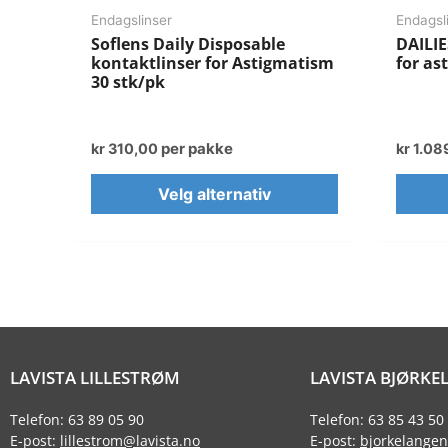
Endagslinser
Endagsl
Soflens Daily Disposable
DAILIE
kontaktlinser for Astigmatism
for as
30 stk/pk
per pakke
kr
310,00
kr
1.08
Velg alternativ
LAVISTA LILLESTRØM
LAVISTA BJØRKE
Telefon: 63 89 05 90
Telefon: 63 85 43 50
E-post:
lillestrom@lavista.no
E-post:
bjorkelangen