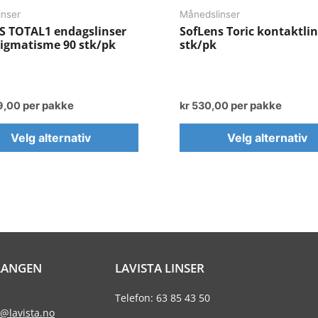
inser
Månedslinser
S TOTAL1 endagslinser
SofLens Toric kontaktlin
tigmatisme 90 stk/pk
stk/pk
per pakke
per pakke
9,00
kr
530,00
Velg alternativ
Velg alternativ
LANGEN
LAVISTA LINSER
Telefon: 63 85 43 50
@lavista.no