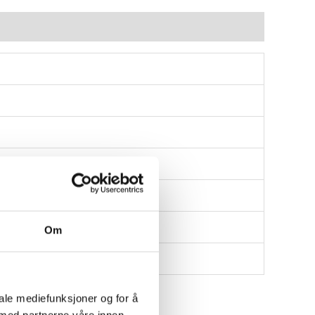
Om
iale mediefunksjoner og for å
 med partnerne våre innen