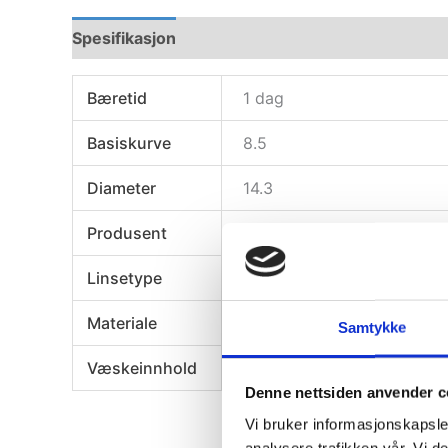
Spesifikasjon
Bæretid
1 dag
Basiskurve
8.5
Diameter
14.3
Produsent
Johnson & Johnson
Linsetype
Torisk endagslinse, Toriske
Materiale
Senofilcon A
Samtykke
Væskeinnhold
38%
Denne nettsiden anvender c
Vi bruker informasjonskapsler
analysere trafikken vår. Vi 