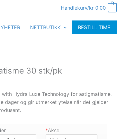
Handlekurv/
kr
0,00
0
NYHETER
NETTBUTIKK
BESTILL TIME
atisme 30 stk/pk
 with Hydra Luxe Technology for astigmatisme.
e dager og gir utmerket ytelse når det gjelder
produsent.
der
*
Akse